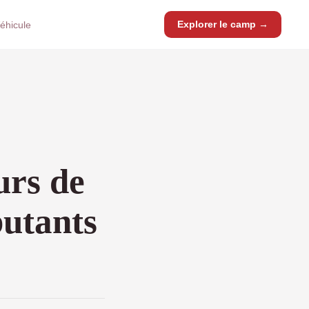
Explorer le camp →
éhicule
urs de
utants