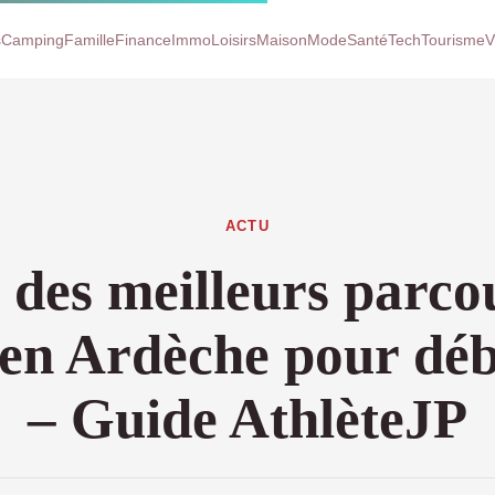
s
Camping
Famille
Finance
Immo
Loisirs
Maison
Mode
Santé
Tech
Tourisme
V
ACTU
 des meilleurs parco
 en Ardèche pour déb
– Guide AthlèteJP