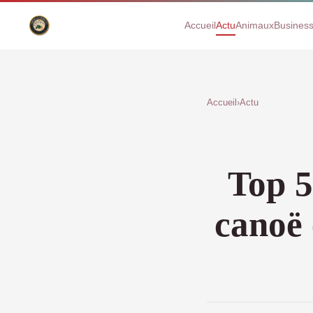
Accueil
Actu
Animaux
Busines
Accueil
›
Actu
Top 5
canoë