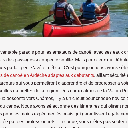
véritable paradis pour les amateurs de canoë, avec ses eaux cri
ers des paysages à couper le souffle. Mais pour ceux qui débute
urs parfait peut s'avérer délicat. C'est pourquoi nous avons sél
rs de canoë en Ardèche adaptés aux débutants
, alliant sécurité e
rcours qui vous permettront d'apprendre et de progresser à votr
veilles naturelles de la région. Des eaux calmes de la Vallon Pon
 la descente vers Châmes, il y a un circuit pour chaque novice 
es du canoë. Nous avons sélectionné des itinéraires qui offrent 
es pour les moins expérimentés, mais qui garantissent égaleme
drée par des professionnels. En canoë, vous n'êtes pas seulem