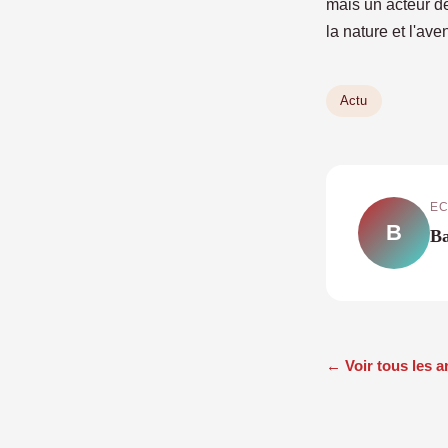
mais un acteur de
la nature et l'av
Actu
EC
B
Ba
← Voir tous les a