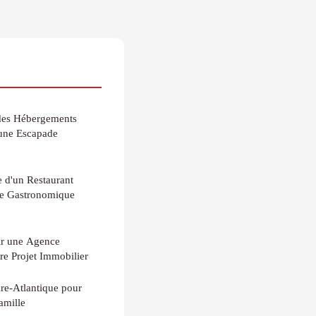
des Hébergements
 une Escapade
 d'un Restaurant
ade Gastronomique
ir une Agence
re Projet Immobilier
ire-Atlantique pour
amille